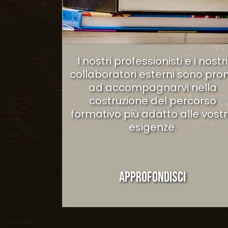
I nostri professionisti e i nostri
collaboratori esterni sono pron
ad accompagnarvi nella
costruzione del percorso
formativo più adatto alle vost
esigenze.
APPROFONDISCI