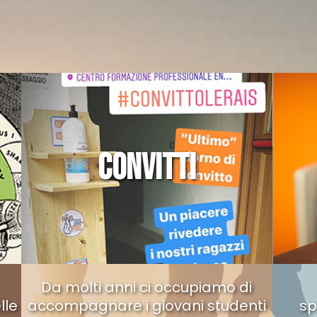
CONVITTI
Da molti anni ci occupiamo di
lle
accompagnare i giovani studenti
sp