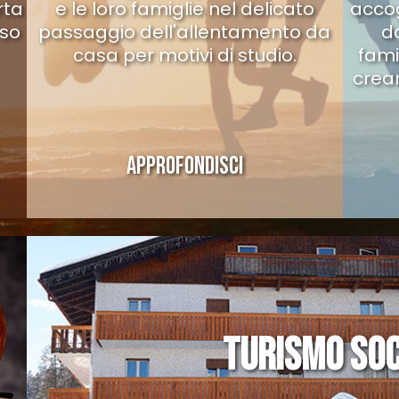
rta
e le loro famiglie nel delicato
accog
rso
passaggio dell'allentamento da
da
casa per motivi di studio.
fami
crear
APPROFONDISCI
TURISMO SOC