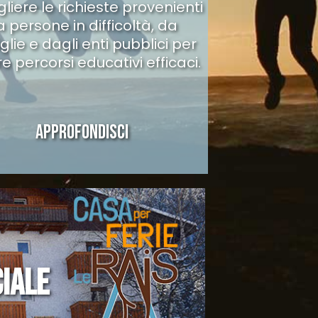
liere le richieste provenienti
 persone in difficoltà, da
glie e dagli enti pubblici per
e percorsi educativi efficaci.
APPROFONDISCI
IALE